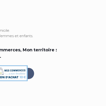
icile.
 femmes et enfants.
merces, Mon territoire :
.