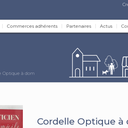
Cr
Commerces adhérents
Partenaires
Actus
Co
e Optique à dom
Cordelle Optique à