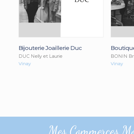
Bijouterie Joaillerie Duc
Boutiqu
DUC Nelly et Laurie
BONIN Bri
Vinay
Vinay
Mes Commerces Mon 