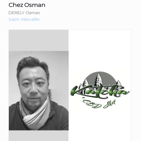
Chez Osman
DERELY Osman
Saint-Marcellin
Katcha CBD Shop
CHUM Patrick
Consulter la fiche du commerçant