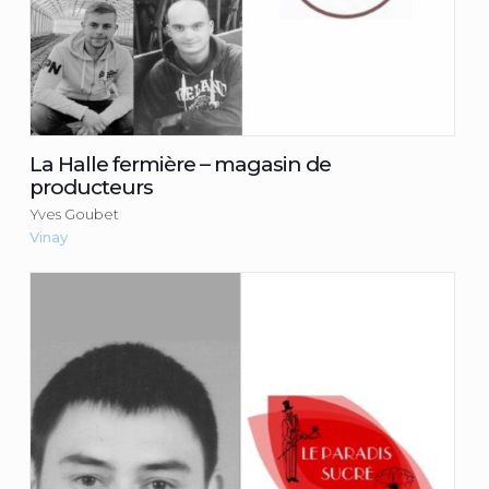
La Halle fermière – magasin de
producteurs
Yves Goubet
Vinay
Le Paradis sucré
TISSOT Nadège
Consulter la fiche du commerçant