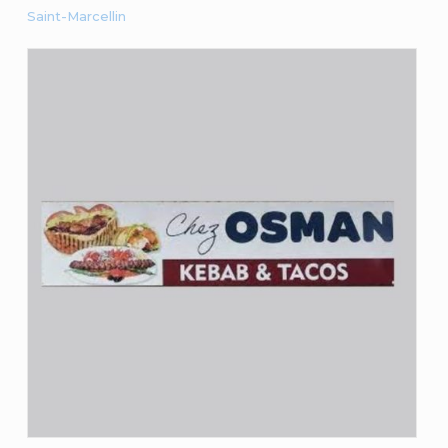
Saint-Marcellin
Chez Osman
DERELY Osman
Consulter la fiche du commerçant